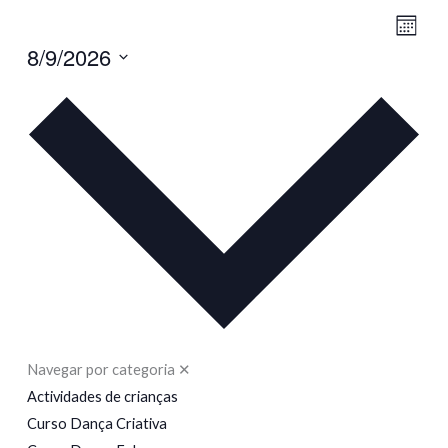
Navega
Naveg
Mês
8/9/2026
de
de
visualiz
visual
Selecione
de
a
Event
data.
Navegar por categoria
✕
Actividades de crianças
Curso Dança Criativa