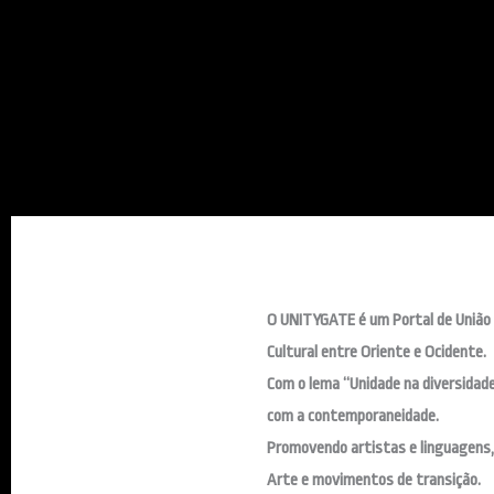
O UNITYGATE é um Portal de União 
Cultural entre Oriente e Ocidente.
Com o lema “Unidade na diversidade”
com a contemporaneidade.
Promovendo artistas e linguagens, 
Arte e movimentos de transição.