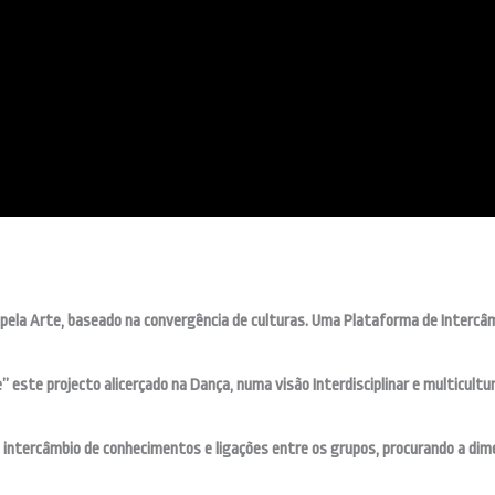
pela Arte, baseado na convergência de culturas. Uma Plataforma de Intercâm
 este projecto alicerçado na Dança, numa visão Interdisciplinar e multicultur
intercâmbio de conhecimentos e ligações entre os grupos, procurando a dime