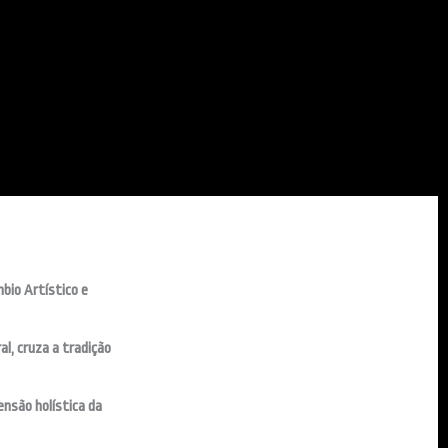
bio Artístico e
al, cruza a tradição
nsão holística da