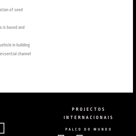
ation of seed
s is based and
hicle in building
 essential channel
PROJECTOS
INTERNACIONAIS
cebook
Instagram
PALCO DO MUNDO