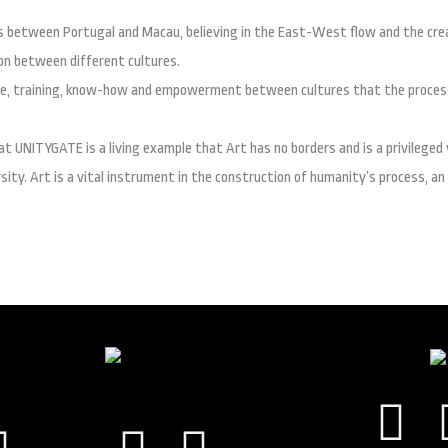
s between Portugal and Macau, believing in the East-West flow and the cre
n between different cultures.
ange, training, know-how and empowerment between cultures that the proces
 UNITYGATE is a living example that Art has no borders and is a privileged ve
rsity. Art is a vital instrument in the construction of humanity’s process, an
Fa