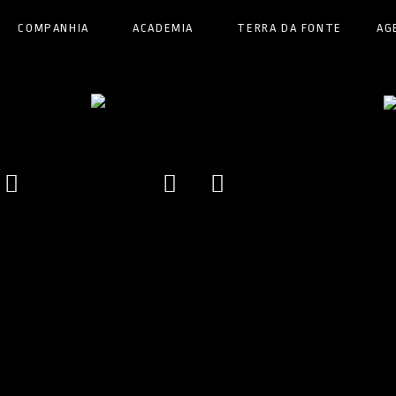
COMPANHIA
ACADEMIA
TERRA DA FONTE
AG
ok
tagram
Youtube
Facebook
Instagram